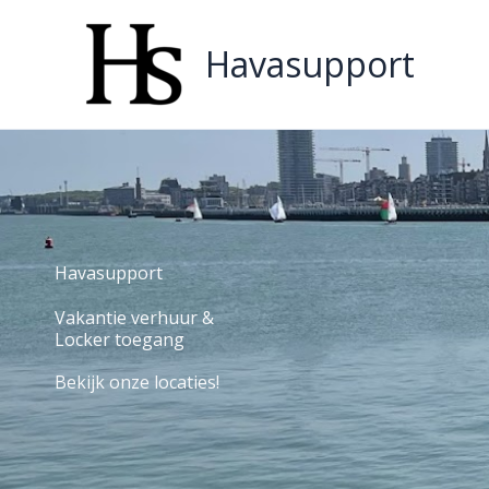
Spring
naar
Havasupport
de
inhoud
Havasupport
Vakantie verhuur &
Locker toegang
Bekijk onze locaties!