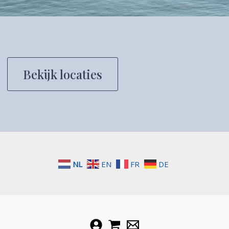
Bekijk locaties
NL
EN
FR
DE